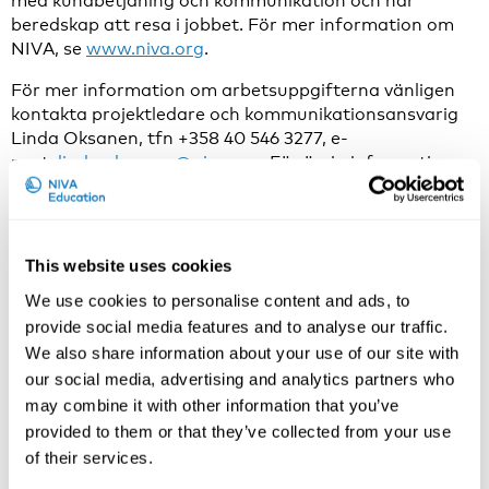
med kundbetjäning och kommunikation och har
beredskap att resa i jobbet. För mer information om
NIVA, se
www.niva.org
.
För mer information om arbetsuppgifterna vänligen
kontakta projektledare och kommunikationsansvarig
Linda Oksanen, tfn +358 40 546 3277, e-
post:
linda.oksanen@niva.org
. För övrig information
om tjänsten vänligen kontakta NIVA:s direktör Henrik
Bäckström, tfn +358 40 041 6122, e-post:
henrik.backstrom@niva.org
.
This website uses cookies
Vi ser fram emot din skriftliga ansökan med
löneanspråk via rekryteringssystemet Emply senast
We use cookies to personalise content and ads, to
den 6.11.2023 kl. 16.00 (finsk tid).
provide social media features and to analyse our traffic.
We also share information about your use of our site with
Ansök här
our social media, advertising and analytics partners who
may combine it with other information that you’ve
Projektledare
provided to them or that they’ve collected from your use
Arbetsuppgifter
of their services.
Som projektledare planerar du och medverkar i