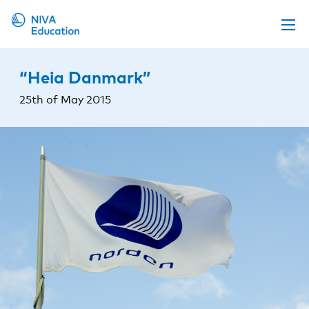
Upcoming events
“Heia Danmark”
Propose a course
25th of May 2015
Online material
News
About us
Contact us