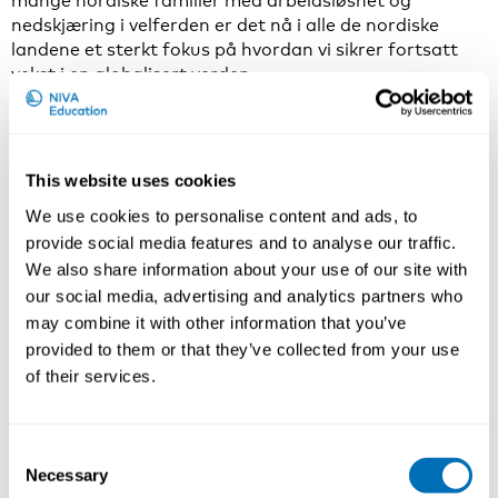
mange nordiske familier med arbeidsløshet og
nedskjæring i velferden er det nå i alle de nordiske
landene et sterkt fokus på hvordan vi sikrer fortsatt
vekst i en globalisert verden.
Jeg mener Danmark gjør det helt riktig når det
fokuseres på disse temaene i det nordiske fellesskapet.
For på bakgrunn av en felles historie, den geografiske
This website uses cookies
nærheten og verdi- og språkfellesskapet har vi i
Norden en unik mulighet til å styrke hverandre, lære av
We use cookies to personalise content and ads, to
hverandre, og sammen finne nye løsninger.
provide social media features and to analyse our traffic.
We also share information about your use of our site with
Formannskapsprogrammet fokuserer på en rekke
our social media, advertising and analytics partners who
konkrete problemstillinger som har direkte betydninger
may combine it with other information that you’ve
for nordiske borgere. For eksempel utvikling av
provided to them or that they’ve collected from your use
helsetjenester, bekjempelse av arbeidsløshet blant
of their services.
unge, og fremme bærekraftig nordisk mote- og
tekstilproduksjon.
Samtidig skal Norden snakke med en tydeligere
Consent
stemme internasjonalt, mot land og regioner som i
Necessary
Selection
stigende grad søker inspirasjon og kunnskap om våre