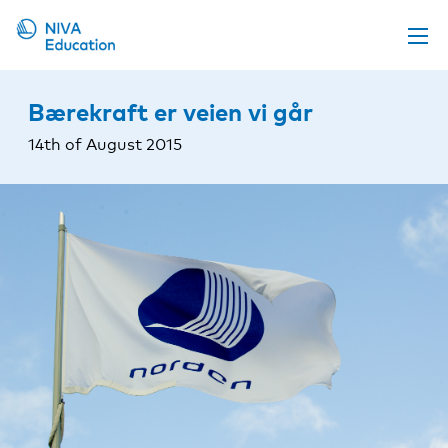
Upcoming events
Bærekraft er veien vi går
Propose a course
14th of August 2015
Online material
News
About us
Contact us